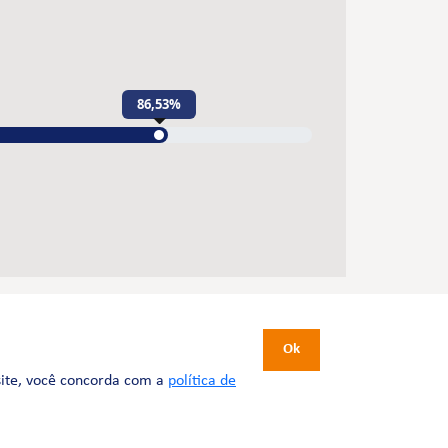
86,53%
CERTIFICAÇÕES
Ok
site, você concorda com a
política de