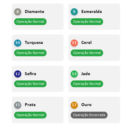
diamante
esmeralda
8
9
Operação Normal
Operação Normal
turquesa
coral
10
11
Operação Normal
Operação Normal
safira
jade
12
13
Operação Normal
Operação Normal
prata
ouro
15
17
Operação Normal
Operação Encerrada