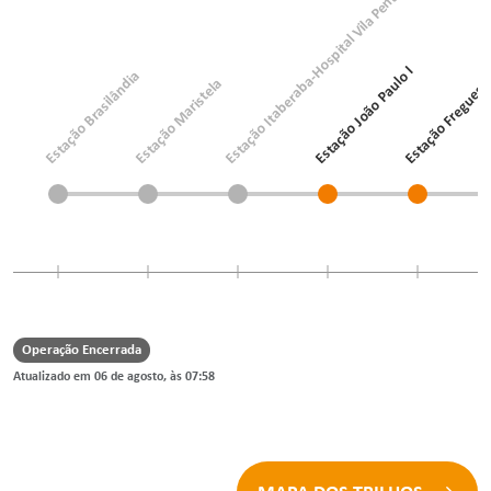
Estação Itaberaba-Hospital Vila Penteado
Estação Freguesi
Estação João Paulo I
Estação Brasilândia
Estação Maristela
Operação Encerrada
Atualizado em 06 de agosto, às 07:58