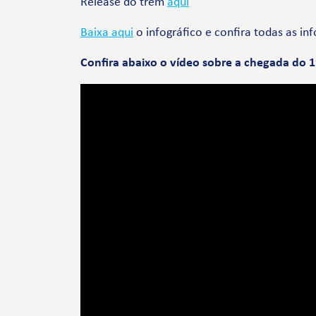
Release do trem
aqui
Baixa aqui
o infográfico e confira todas as i
Confira abaixo o vídeo sobre a chegada do 1