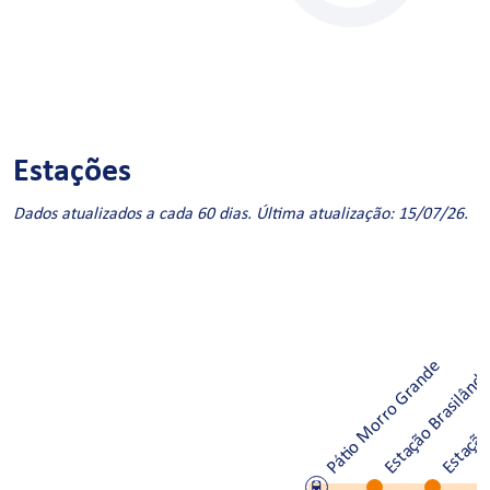
Estações
Dados atualizados a cada 60 dias. Última atualização: 15/07/26.
Pátio Morro Grande
Estação Brasilând
Estação