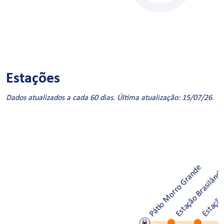
Estações
Dados atualizados a cada 60 dias. Última atualização: 15/07/26.
Pátio Morro Grande
Estação Brasilând
Estação