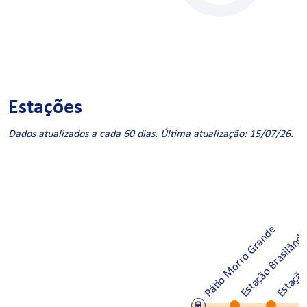
Estações
Dados atualizados a cada 60 dias. Última atualização: 15/07/26.
Pátio Morro Grande
Estação Brasilând
Estação