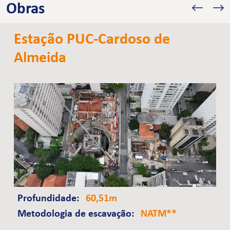
Obras
Estação PUC-Cardoso de
Almeida
Profundidade:
60,51m
Metodologia de escavação:
NATM**