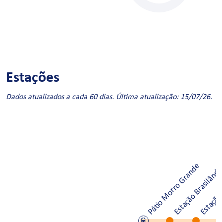
Estações
Dados atualizados a cada 60 dias. Última atualização: 15/07/26.
Pátio Morro Grande
Estação Brasilând
Estação