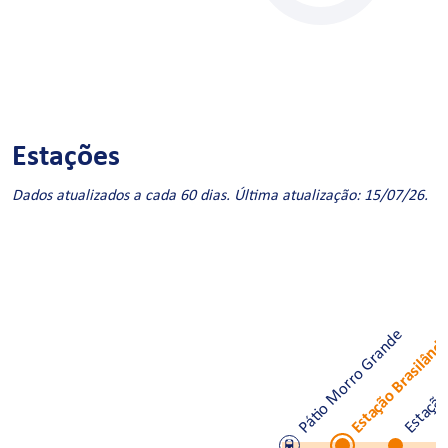
Estações
Dados atualizados a cada 60 dias. Última atualização: 15/07/26.
Pátio Morro Grande
Estação Brasilând
Estação