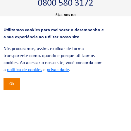
0800 580 3172
Siga-nos no
Utilizamos cookies para melhorar o desempenho e
CERTIFICAÇÕES
a sua experiência ao utilizar nosso site.
Nós procuramos, assim, explicar de forma
transparente como, quando e porque utilizamos
cookies. Ao acessar o nosso site, você concorda com
a
política de cookies
e
privacidade
.
Ok
© 2026 LinhaUni. Todos os direitos reservados.
Política de Privacidade
Termos de uso
Política de Cookies
Política de Videomonitoramento
Desenvolvimento:
Tesla