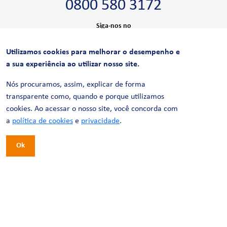
0800 580 3172
Siga-nos no
Utilizamos cookies para melhorar o desempenho e
CERTIFICAÇÕES
a sua experiência ao utilizar nosso site.
Nós procuramos, assim, explicar de forma
transparente como, quando e porque utilizamos
cookies. Ao acessar o nosso site, você concorda com
a
política de cookies
e
privacidade
.
Ok
© 2026 LinhaUni. Todos os direitos reservados.
Política de Privacidade
Termos de uso
Política de Cookies
Política de Videomonitoramento
Desenvolvimento:
Tesla