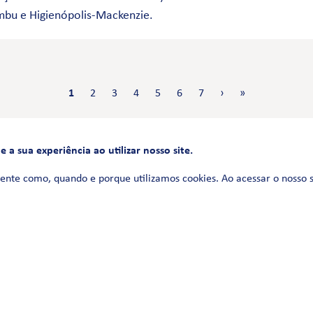
mbu e Higienópolis-Mackenzie.
1
2
3
4
5
6
7
›
»
a sua experiência ao utilizar nosso site.
FALE CONOSCO
0800 580 3172
ente como, quando e porque utilizamos cookies. Ao acessar o nosso 
Siga-nos no