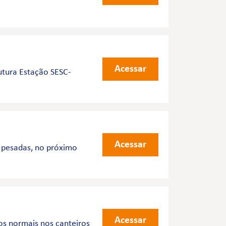
Acessar
utura Estação SESC-
Acessar
 pesadas, no próximo
Acessar
os normais nos canteiros