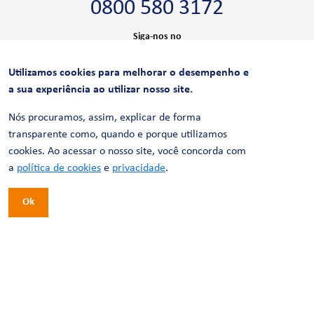
0800 580 3172
Siga-nos no
Utilizamos cookies para melhorar o desempenho e
CERTIFICAÇÕES
a sua experiência ao utilizar nosso site.
Nós procuramos, assim, explicar de forma
transparente como, quando e porque utilizamos
cookies. Ao acessar o nosso site, você concorda com
a
política de cookies
e
privacidade
.
Ok
© 2026 LinhaUni. Todos os direitos reservados.
Política de Privacidade
Termos de uso
Política de Cookies
Política de Videomonitoramento
Desenvolvimento:
Tesla