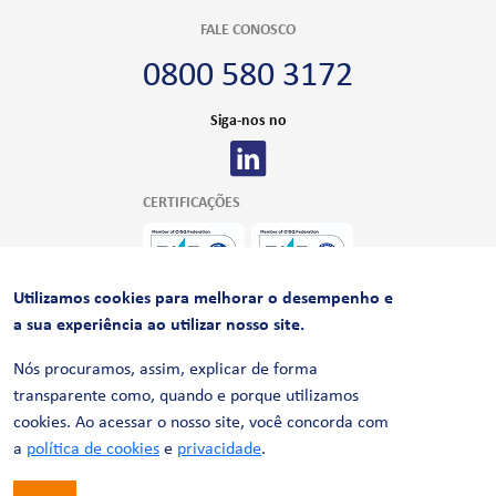
FALE CONOSCO
0800 580 3172
Siga-nos no
CERTIFICAÇÕES
Utilizamos cookies para melhorar o desempenho e
a sua experiência ao utilizar nosso site.
Nós procuramos, assim, explicar de forma
transparente como, quando e porque utilizamos
cookies. Ao acessar o nosso site, você concorda com
© 2026 LinhaUni. Todos os direitos reservados.
Política de Privacidade
a
política de cookies
e
privacidade
.
Termos de uso
Política de Cookies