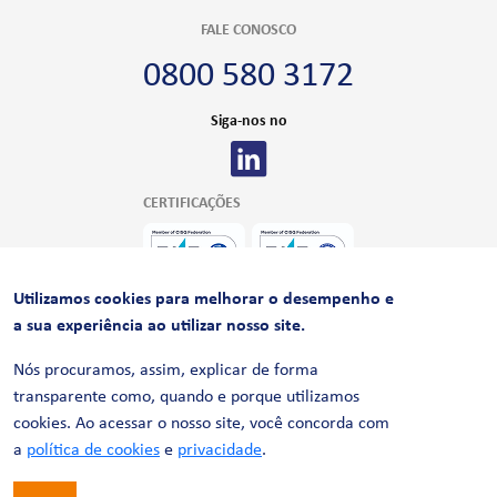
FALE CONOSCO
0800 580 3172
Siga-nos no
CERTIFICAÇÕES
Utilizamos cookies para melhorar o desempenho e
a sua experiência ao utilizar nosso site.
Nós procuramos, assim, explicar de forma
transparente como, quando e porque utilizamos
cookies. Ao acessar o nosso site, você concorda com
© 2026 LinhaUni. Todos os direitos reservados.
Política de Privacidade
a
política de cookies
e
privacidade
.
Termos de uso
Política de Cookies