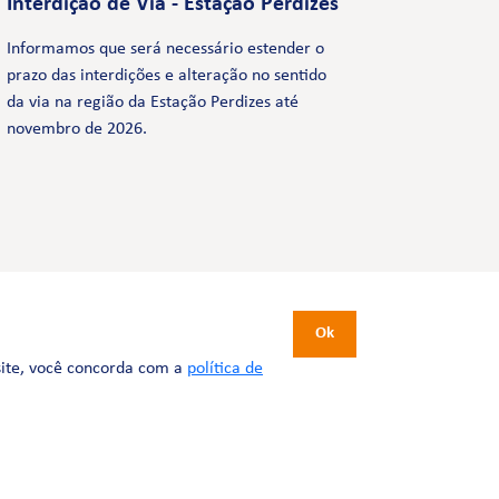
Interdição de Via - Estação Perdizes
Informamos que será necessário estender o
prazo das interdições e alteração no sentido
da via na região da Estação Perdizes até
novembro de 2026.
CERTIFICAÇÕES
Ok
site, você concorda com a
política de