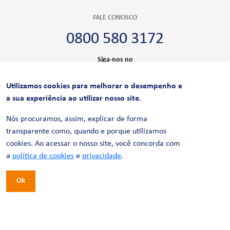
FALE CONOSCO
0800 580 3172
Siga-nos no
Utilizamos cookies para melhorar o desempenho e
CERTIFICAÇÕES
a sua experiência ao utilizar nosso site.
Nós procuramos, assim, explicar de forma
transparente como, quando e porque utilizamos
cookies. Ao acessar o nosso site, você concorda com
a
política de cookies
e
privacidade
.
Ok
© 2026 LinhaUni. Todos os direitos reservados.
Política de Privacidade
Termos de uso