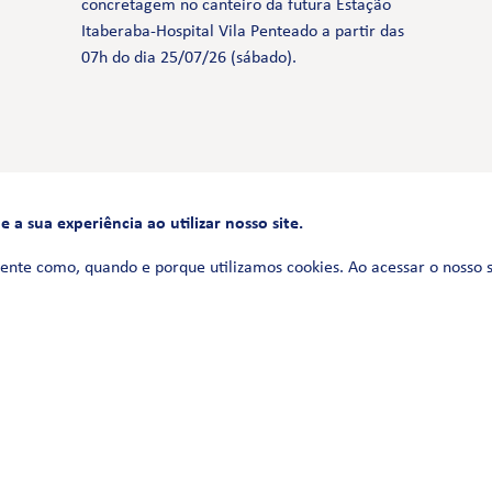
concretagem no canteiro da futura Estação
Itaberaba-Hospital Vila Penteado a partir das
07h do dia 25/07/26 (sábado).
a sua experiência ao utilizar nosso site.
FALE CONOSCO
0800 580 3172
ente como, quando e porque utilizamos cookies. Ao acessar o nosso 
Siga-nos no