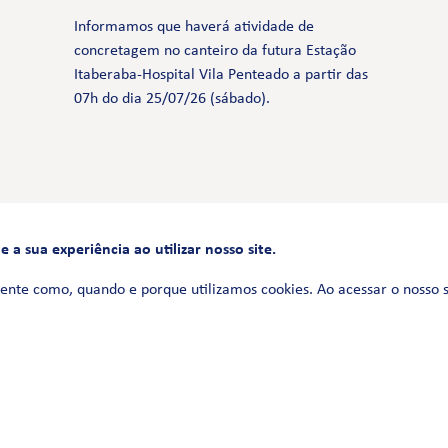
Informamos que haverá atividade de
concretagem no canteiro da futura Estação
Itaberaba-Hospital Vila Penteado a partir das
07h do dia 25/07/26 (sábado).
a sua experiência ao utilizar nosso site.
FALE CONOSCO
0800 580 3172
ente como, quando e porque utilizamos cookies. Ao acessar o nosso 
Siga-nos no