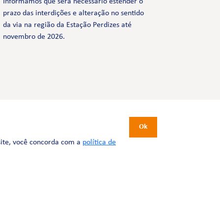
Informamos que será necessário estender o
prazo das interdições e alteração no sentido
da via na região da Estação Perdizes até
novembro de 2026.
CERTIFICAÇÕES
Ok
site, você concorda com a
política de