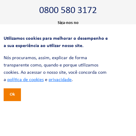
0800 580 3172
Siga-nos no
Utilizamos cookies para melhorar o desempenho e
CERTIFICAÇÕES
a sua experiência ao utilizar nosso site.
Nós procuramos, assim, explicar de forma
transparente como, quando e porque utilizamos
cookies. Ao acessar o nosso site, você concorda com
a
política de cookies
e
privacidade
.
Ok
© 2026 LinhaUni. Todos os direitos reservados.
Política de Privacidade
Termos de uso
Política de Cookies
Política de Videomonitoramento