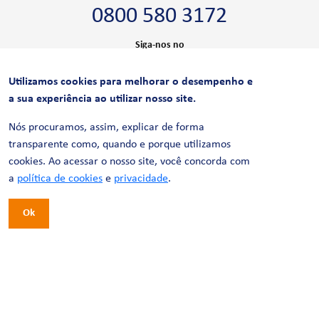
0800 580 3172
Siga-nos no
Utilizamos cookies para melhorar o desempenho e
CERTIFICAÇÕES
a sua experiência ao utilizar nosso site.
Nós procuramos, assim, explicar de forma
transparente como, quando e porque utilizamos
cookies. Ao acessar o nosso site, você concorda com
a
política de cookies
e
privacidade
.
Ok
© 2026 LinhaUni. Todos os direitos reservados.
Política de Privacidade
Termos de uso
Política de Cookies
Política de Videomonitoramento
Desenvolvimento:
Tesla