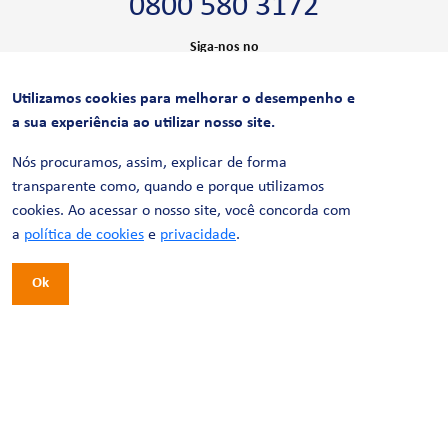
0800 580 3172
Siga-nos no
Utilizamos cookies para melhorar o desempenho e
CERTIFICAÇÕES
a sua experiência ao utilizar nosso site.
Nós procuramos, assim, explicar de forma
transparente como, quando e porque utilizamos
cookies. Ao acessar o nosso site, você concorda com
a
política de cookies
e
privacidade
.
Ok
© 2026 LinhaUni. Todos os direitos reservados.
Política de Privacidade
Termos de uso
Política de Cookies
Política de Videomonitoramento
Desenvolvimento:
Tesla