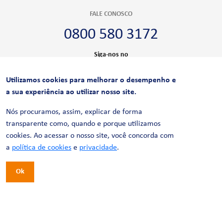
FALE CONOSCO
0800 580 3172
Siga-nos no
Utilizamos cookies para melhorar o desempenho e
CERTIFICAÇÕES
a sua experiência ao utilizar nosso site.
Nós procuramos, assim, explicar de forma
transparente como, quando e porque utilizamos
cookies. Ao acessar o nosso site, você concorda com
a
política de cookies
e
privacidade
.
Ok
© 2026 LinhaUni. Todos os direitos reservados.
Política de Privacidade
Termos de uso
Política de Cookies