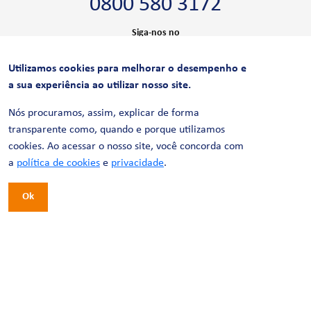
0800 580 3172
Siga-nos no
Utilizamos cookies para melhorar o desempenho e
CERTIFICAÇÕES
a sua experiência ao utilizar nosso site.
Nós procuramos, assim, explicar de forma
transparente como, quando e porque utilizamos
cookies. Ao acessar o nosso site, você concorda com
a
política de cookies
e
privacidade
.
Ok
© 2026 LinhaUni. Todos os direitos reservados.
Política de Privacidade
Termos de uso
Política de Cookies
Política de Videomonitoramento
Desenvolvimento:
Tesla