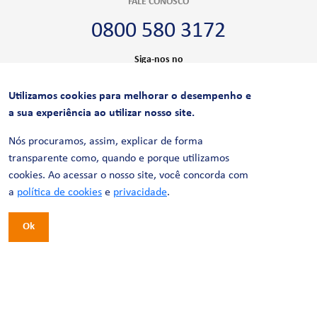
FALE CONOSCO
0800 580 3172
Siga-nos no
Utilizamos cookies para melhorar o desempenho e
CERTIFICAÇÕES
a sua experiência ao utilizar nosso site.
Nós procuramos, assim, explicar de forma
transparente como, quando e porque utilizamos
cookies. Ao acessar o nosso site, você concorda com
a
política de cookies
e
privacidade
.
Ok
© 2026 LinhaUni. Todos os direitos reservados.
Política de Privacidade
Termos de uso
Política de Cookies
Política de Videomonitoramento