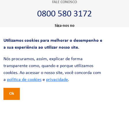
FALE CONOSCO
0800 580 3172
Siga-nos no
Utilizamos cookies para melhorar o desempenho e
CERTIFICAÇÕES
a sua experiência ao utilizar nosso site.
Nós procuramos, assim, explicar de forma
transparente como, quando e porque utilizamos
cookies. Ao acessar o nosso site, você concorda com
a
política de cookies
e
privacidade
.
Ok
© 2026 LinhaUni. Todos os direitos reservados.
Política de Privacidade
Termos de uso
Política de Cookies
Política de Videomonitoramento