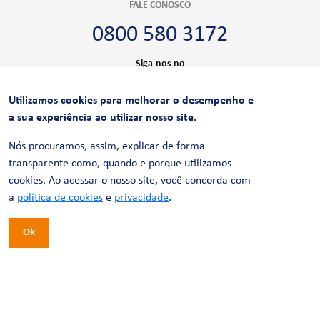
FALE CONOSCO
0800 580 3172
Siga-nos no
Utilizamos cookies para melhorar o desempenho e
CERTIFICAÇÕES
a sua experiência ao utilizar nosso site.
Nós procuramos, assim, explicar de forma
transparente como, quando e porque utilizamos
cookies. Ao acessar o nosso site, você concorda com
a
política de cookies
e
privacidade
.
Ok
© 2026 LinhaUni. Todos os direitos reservados.
Política de Privacidade
Termos de uso
Política de Cookies
Política de Videomonitoramento