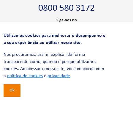
0800 580 3172
Siga-nos no
Utilizamos cookies para melhorar o desempenho e
CERTIFICAÇÕES
a sua experiência ao utilizar nosso site.
Nós procuramos, assim, explicar de forma
transparente como, quando e porque utilizamos
cookies. Ao acessar o nosso site, você concorda com
a
política de cookies
e
privacidade
.
Ok
© 2026 LinhaUni. Todos os direitos reservados.
Política de Privacidade
Termos de uso
Política de Cookies
Política de Videomonitoramento
Desenvolvimento:
Tesla