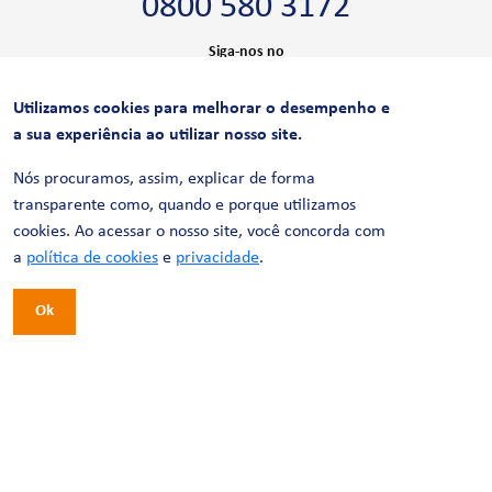
0800 580 3172
Siga-nos no
Utilizamos cookies para melhorar o desempenho e
CERTIFICAÇÕES
a sua experiência ao utilizar nosso site.
Nós procuramos, assim, explicar de forma
transparente como, quando e porque utilizamos
cookies. Ao acessar o nosso site, você concorda com
a
política de cookies
e
privacidade
.
Ok
© 2026 LinhaUni. Todos os direitos reservados.
Política de Privacidade
Termos de uso
Política de Cookies
Política de Videomonitoramento
Desenvolvimento:
Tesla