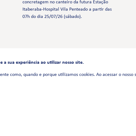
concretagem no canteiro da futura Estação
Itaberaba-Hospital Vila Penteado a partir das
07h do dia 25/07/26 (sábado).
a sua experiência ao utilizar nosso site.
FALE CONOSCO
0800 580 3172
ente como, quando e porque utilizamos cookies. Ao acessar o nosso 
Siga-nos no