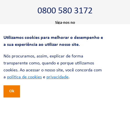
0800 580 3172
Siga-nos no
Utilizamos cookies para melhorar o desempenho e
CERTIFICAÇÕES
a sua experiência ao utilizar nosso site.
Nós procuramos, assim, explicar de forma
transparente como, quando e porque utilizamos
cookies. Ao acessar o nosso site, você concorda com
a
política de cookies
e
privacidade
.
Ok
© 2026 LinhaUni. Todos os direitos reservados.
Política de Privacidade
Termos de uso
Política de Cookies
Política de Videomonitoramento