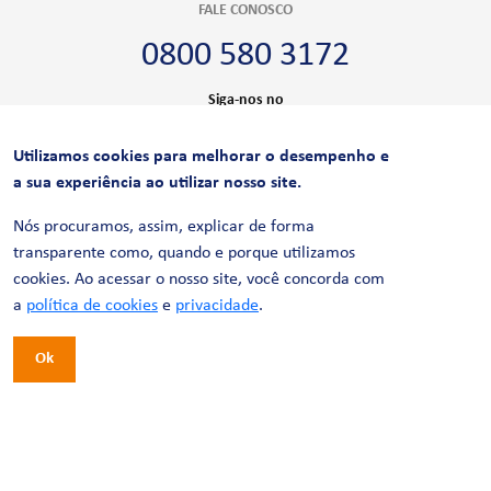
FALE CONOSCO
0800 580 3172
Siga-nos no
Utilizamos cookies para melhorar o desempenho e
CERTIFICAÇÕES
a sua experiência ao utilizar nosso site.
Nós procuramos, assim, explicar de forma
transparente como, quando e porque utilizamos
cookies. Ao acessar o nosso site, você concorda com
a
política de cookies
e
privacidade
.
Ok
© 2026 LinhaUni. Todos os direitos reservados.
Política de Privacidade
Termos de uso
Política de Cookies
Política de Videomonitoramento