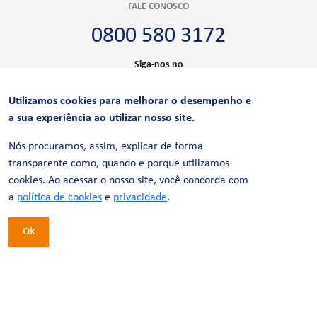
FALE CONOSCO
0800 580 3172
Siga-nos no
Utilizamos cookies para melhorar o desempenho e
CERTIFICAÇÕES
a sua experiência ao utilizar nosso site.
Nós procuramos, assim, explicar de forma
transparente como, quando e porque utilizamos
cookies. Ao acessar o nosso site, você concorda com
a
política de cookies
e
privacidade
.
Ok
© 2026 LinhaUni. Todos os direitos reservados.
Política de Privacidade
Termos de uso
Política de Cookies