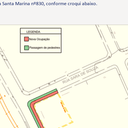
 Santa Marina nº830, conforme croqui abaixo.