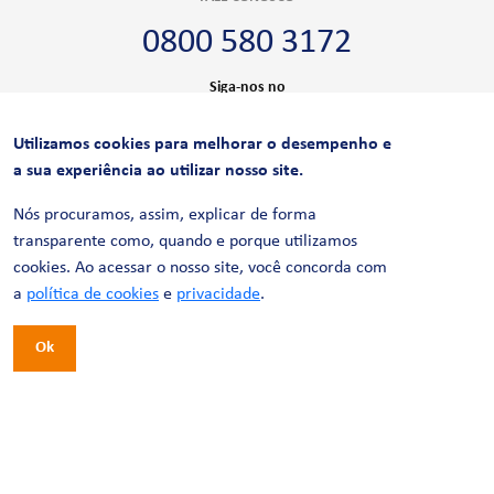
0800 580 3172
Siga-nos no
Utilizamos cookies para melhorar o desempenho e
CERTIFICAÇÕES
a sua experiência ao utilizar nosso site.
Nós procuramos, assim, explicar de forma
transparente como, quando e porque utilizamos
cookies. Ao acessar o nosso site, você concorda com
a
política de cookies
e
privacidade
.
Ok
© 2026 LinhaUni. Todos os direitos reservados.
Política de Privacidade
Termos de uso
Política de Cookies
Política de Videomonitoramento