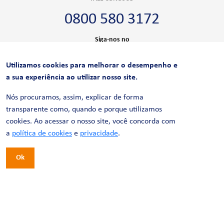
0800 580 3172
Siga-nos no
Utilizamos cookies para melhorar o desempenho e
CERTIFICAÇÕES
a sua experiência ao utilizar nosso site.
Nós procuramos, assim, explicar de forma
transparente como, quando e porque utilizamos
cookies. Ao acessar o nosso site, você concorda com
a
política de cookies
e
privacidade
.
Ok
© 2026 LinhaUni. Todos os direitos reservados.
Política de Privacidade
Termos de uso
Política de Cookies
Política de Videomonitoramento