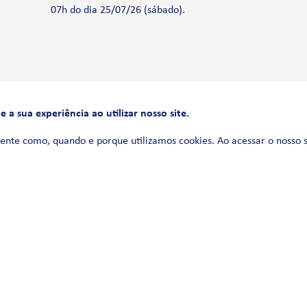
07h do dia 25/07/26 (sábado).
a sua experiência ao utilizar nosso site.
FALE CONOSCO
0800 580 3172
ente como, quando e porque utilizamos cookies. Ao acessar o nosso 
Siga-nos no
Política de Privacidade
Termos de uso
Política de Cookies
Política de Videomonitoramento