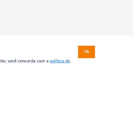
CERTIFICAÇÕES
Ok
site, você concorda com a
política de
Desenvolvimento:
Tesla