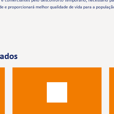
comerciantes pelo desconforto temporário, necessário par
de e proporcionará melhor qualidade de vida para a populaçã
nados