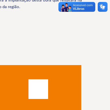
a a implantação desta obra que resultará na
o da região.