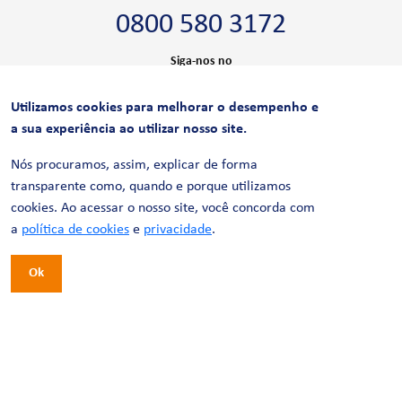
0800 580 3172
Siga-nos no
Utilizamos cookies para melhorar o desempenho e
CERTIFICAÇÕES
a sua experiência ao utilizar nosso site.
Nós procuramos, assim, explicar de forma
transparente como, quando e porque utilizamos
cookies. Ao acessar o nosso site, você concorda com
a
política de cookies
e
privacidade
.
Ok
© 2026 LinhaUni. Todos os direitos reservados.
Política de Privacidade
Termos de uso
Política de Cookies
Política de Videomonitoramento
Desenvolvimento:
Tesla