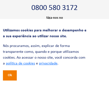
0800 580 3172
Siga-nos no
Utilizamos cookies para melhorar o desempenho e
CERTIFICAÇÕES
a sua experiência ao utilizar nosso site.
Nós procuramos, assim, explicar de forma
transparente como, quando e porque utilizamos
cookies. Ao acessar o nosso site, você concorda com
a
política de cookies
e
privacidade
.
Ok
© 2026 LinhaUni. Todos os direitos reservados.
Política de Privacidade
Termos de uso
Política de Cookies
Política de Videomonitoramento