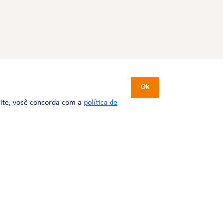
CERTIFICAÇÕES
Ok
site, você concorda com a
política de
Desenvolvimento:
Tesla