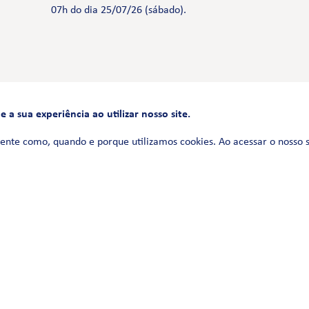
07h do dia 25/07/26 (sábado).
a sua experiência ao utilizar nosso site.
FALE CONOSCO
0800 580 3172
ente como, quando e porque utilizamos cookies. Ao acessar o nosso 
Siga-nos no
Política de Privacidade
Termos de uso
Política de Cookies
Política de Videomonitoramento