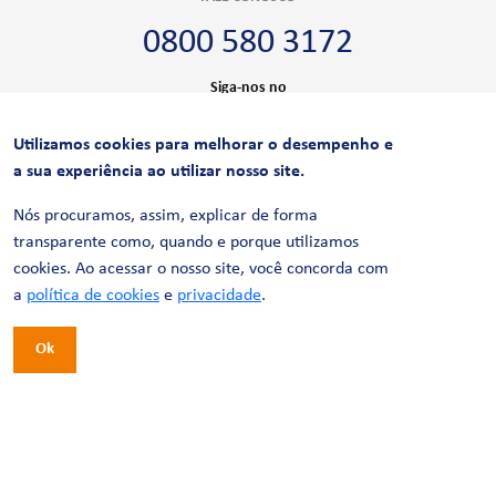
0800 580 3172
Siga-nos no
Utilizamos cookies para melhorar o desempenho e
CERTIFICAÇÕES
a sua experiência ao utilizar nosso site.
Nós procuramos, assim, explicar de forma
transparente como, quando e porque utilizamos
cookies. Ao acessar o nosso site, você concorda com
a
política de cookies
e
privacidade
.
Ok
© 2026 LinhaUni. Todos os direitos reservados.
Política de Privacidade
Termos de uso
Política de Cookies
Política de Videomonitoramento