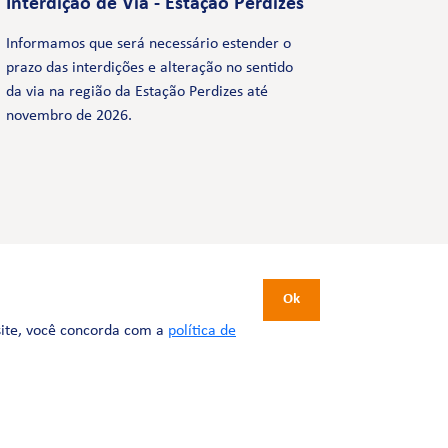
Interdição de Via - Estação Perdizes
Informamos que será necessário estender o
prazo das interdições e alteração no sentido
da via na região da Estação Perdizes até
novembro de 2026.
CERTIFICAÇÕES
Ok
site, você concorda com a
política de