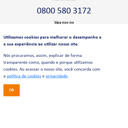
0800 580 3172
Siga-nos no
Utilizamos cookies para melhorar o desempenho e
CERTIFICAÇÕES
a sua experiência ao utilizar nosso site.
Nós procuramos, assim, explicar de forma
transparente como, quando e porque utilizamos
cookies. Ao acessar o nosso site, você concorda com
a
política de cookies
e
privacidade
.
Ok
© 2026 LinhaUni. Todos os direitos reservados.
Política de Privacidade
Termos de uso
Política de Cookies
Política de Videomonitoramento