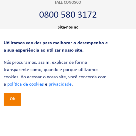
FALE CONOSCO
0800 580 3172
Siga-nos no
Utilizamos cookies para melhorar o desempenho e
CERTIFICAÇÕES
a sua experiência ao utilizar nosso site.
Nós procuramos, assim, explicar de forma
transparente como, quando e porque utilizamos
cookies. Ao acessar o nosso site, você concorda com
a
política de cookies
e
privacidade
.
Ok
© 2026 LinhaUni. Todos os direitos reservados.
Política de Privacidade
Termos de uso
Política de Cookies
Política de Videomonitoramento