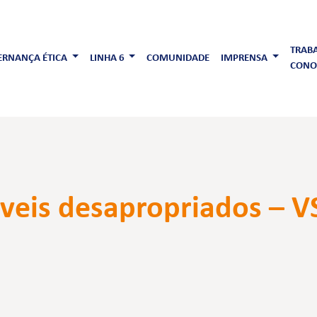
TRAB
RNANÇA ÉTICA
LINHA 6
COMUNIDADE
IMPRENSA
CONO
eis desapropriados – VS