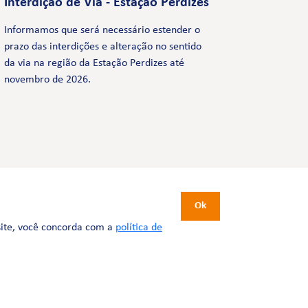
Interdição de Via - Estação Perdizes
Informamos que será necessário estender o
prazo das interdições e alteração no sentido
da via na região da Estação Perdizes até
novembro de 2026.
CERTIFICAÇÕES
Ok
site, você concorda com a
política de