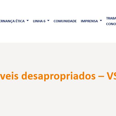
TRAB
RNANÇA ÉTICA
LINHA 6
COMUNIDADE
IMPRENSA
CONO
eis desapropriados – VS