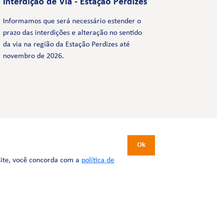
Interdição de Via - Estação Perdizes
Informamos que será necessário estender o
prazo das interdições e alteração no sentido
da via na região da Estação Perdizes até
novembro de 2026.
CERTIFICAÇÕES
Ok
site, você concorda com a
política de