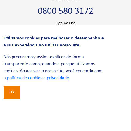
0800 580 3172
Siga-nos no
Utilizamos cookies para melhorar o desempenho e
CERTIFICAÇÕES
a sua experiência ao utilizar nosso site.
Nós procuramos, assim, explicar de forma
transparente como, quando e porque utilizamos
cookies. Ao acessar o nosso site, você concorda com
a
política de cookies
e
privacidade
.
Ok
© 2026 LinhaUni. Todos os direitos reservados.
Política de Privacidade
Termos de uso
Política de Cookies
Política de Videomonitoramento