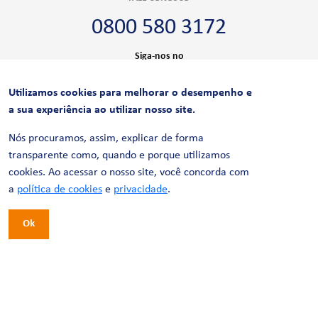
0800 580 3172
Siga-nos no
Utilizamos cookies para melhorar o desempenho e
CERTIFICAÇÕES
a sua experiência ao utilizar nosso site.
Nós procuramos, assim, explicar de forma
transparente como, quando e porque utilizamos
cookies. Ao acessar o nosso site, você concorda com
a
política de cookies
e
privacidade
.
Ok
© 2026 LinhaUni. Todos os direitos reservados.
Política de Privacidade
Termos de uso
Política de Cookies
Política de Videomonitoramento