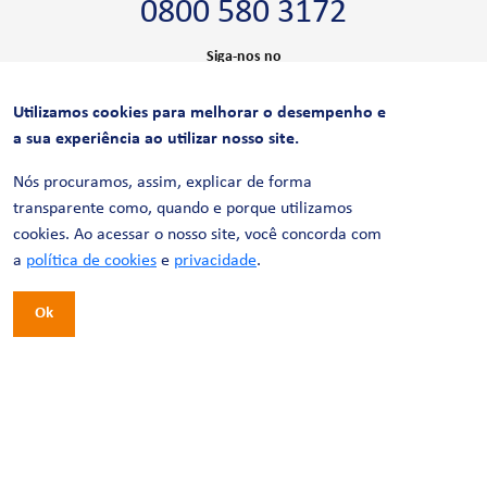
0800 580 3172
Siga-nos no
Utilizamos cookies para melhorar o desempenho e
CERTIFICAÇÕES
a sua experiência ao utilizar nosso site.
Nós procuramos, assim, explicar de forma
transparente como, quando e porque utilizamos
cookies. Ao acessar o nosso site, você concorda com
a
política de cookies
e
privacidade
.
Ok
© 2026 LinhaUni. Todos os direitos reservados.
Política de Privacidade
Termos de uso
Política de Cookies
Política de Videomonitoramento
Desenvolvimento:
Tesla